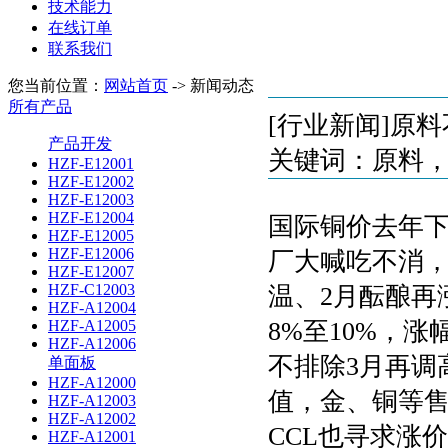
技术能力
在线订单
联系我们
您当前位置：
网站首页
-> 新闻动态
所有产品
[行业新闻]原
产品开发
关键词：原料
HZF-E12001
HZF-E12002
HZF-E12003
HZF-E12004
国际铜价去年
HZF-E12005
HZF-E12006
厂大喊吃不消，
HZF-E12007
HZF-C12003
温、2月酝酿再
HZF-A12004
HZF-A12005
8%至10%，
HZF-A12006
不排除3月再调
单面板
HZF-A12000
值，金、铜等
HZF-A12003
HZF-A12002
CCL也寻求涨
HZF-A12001